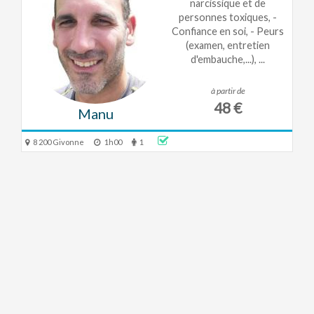
narcissique et de
personnes toxiques, -
Confiance en soi, - Peurs
(examen, entretien
d'embauche,...), ...
à partir de
48 €
Manu
8 200 Givonne
1h00
1