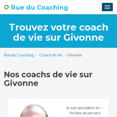
Rue du Coaching
Togg
navig
Trouvez votre coach
de vie sur Givonne
Rue du Coaching
Coach de vie
Givonne
Nos coachs de vie sur
Givonne
Je suis spécialiste en : -
Victime de pervers