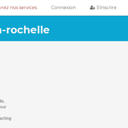
ez nos services
Connexion
S'inscrire
a-rochelle
le,
pour
aching