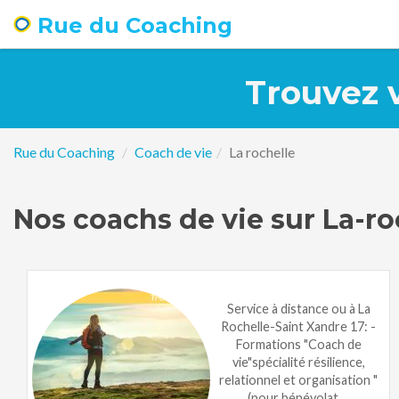
Rue du Coaching
Trouvez v
Rue du Coaching
Coach de vie
La rochelle
Nos coachs de vie sur La-ro
Service à distance ou à La
Rochelle-Saint Xandre 17: -
Formations "Coach de
vie"spécialité résilience,
relationnel et organisation "
(pour bénévolat ...