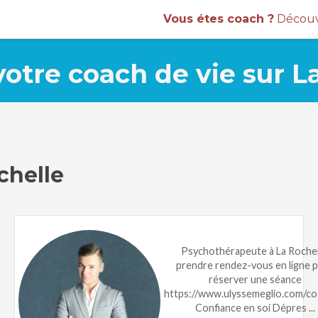
Vous étes coach ?
Découvr
otre coach de vie sur L
chelle
Psychothérapeute à La Rochel
prendre rendez-vous en ligne 
réserver une séance
https://www.ulyssemeglio.com/co
Confiance en soi Dépres ...