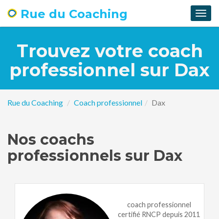
Rue du Coaching
Togg
navig
Trouvez votre coach
professionnel sur Dax
Rue du Coaching
Coach professionnel
Dax
Nos coachs
professionnels sur Dax
coach professionnel
certifié RNCP depuis 2011