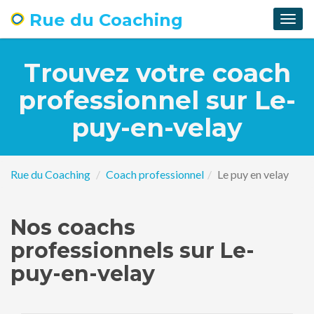
Rue du Coaching
Togg
navig
Trouvez votre coach
professionnel sur Le-
puy-en-velay
Rue du Coaching
Coach professionnel
Le puy en velay
Nos coachs
professionnels sur Le-
puy-en-velay