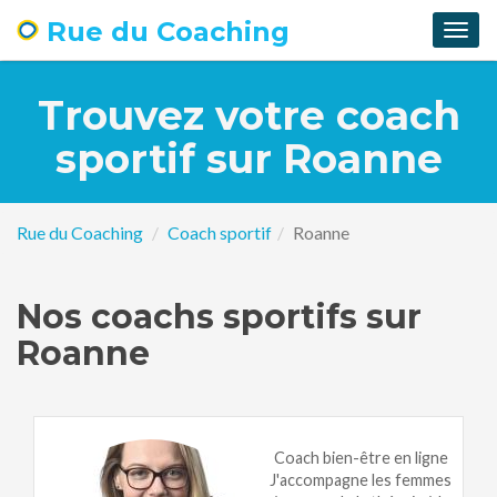
Rue du Coaching
Togg
navig
Trouvez votre coach
sportif sur Roanne
Rue du Coaching
Coach sportif
Roanne
Nos coachs sportifs sur
Roanne
Coach bien-être en ligne
J'accompagne les femmes