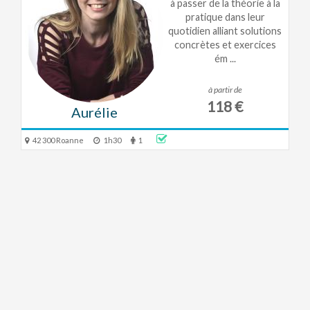
à passer de la théorie à la
pratique dans leur
quotidien alliant solutions
concrètes et exercices
ém ...
à partir de
118 €
Aurélie
42 300 Roanne
1h30
1