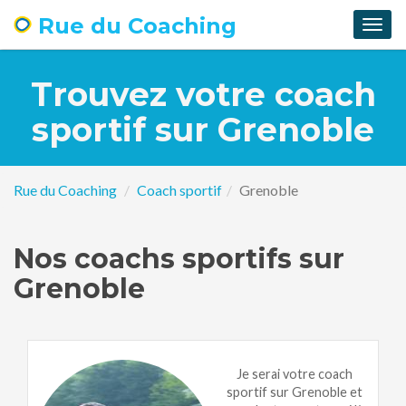
Rue du Coaching
Togg
navig
Trouvez votre coach
sportif sur Grenoble
Rue du Coaching
Coach sportif
Grenoble
Nos coachs sportifs sur
Grenoble
Je serai votre coach
sportif sur Grenoble et