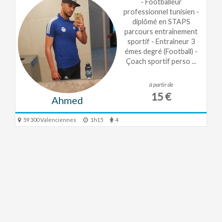
- Footballeur
professionnel tunisien -
diplômé en STAPS
parcours entraînement
sportif - Entraîneur 3
émes degré (Football) -
Çoach sportif perso ...
à partir de
15 €
Ahmed
59 300 Valenciennes
1h15
4